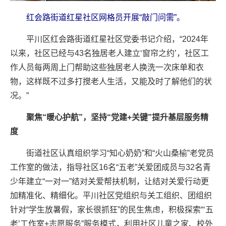
红会路街道红星社区网格员开展“敲门问需”。
平川区红会路街道红星社区党委书记介绍，“2024年
以来，社区已经与43名独居老人建立‘窗帘之约’，社区工
作人员每两周上门帮助这些独居老人换洗一次床单和衣
物，这样既不过多打搅老人生活，又能及时了解他们的状
况。”
聚焦“暖心护航”，坚持“党建+关键”提升基层服务精
度
街道社区认真组织学习“知心奶奶”和“火山桑榆”老党员
工作室的做法，指导社区16名“五老”关爱团成员与32名青
少年建立“一对一”结对关爱帮扶机制，让结对关爱行动更
加精准化、精细化。平川社区党组织与关工组织、团组织
针对“学生放暑假，家长很抓狂”的民生焦虑，积极探索“‘五
老’工作室+志愿服务”服务模式，利用社区儿童之家、校外