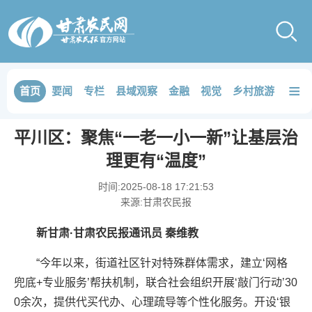
≡
首页
要闻
专栏
县域观察
金融
视觉
乡村旅游
品鉴
平川区：聚焦“一老一小一新”让基层治
理更有“温度”
时间:
2025-08-18 17:21:53
来源:
甘肃农民报
新甘肃·甘肃农民报通讯员 秦维教
“今年以来，街道社区针对特殊群体需求，建立‘网格
兜底+专业服务’帮扶机制，联合社会组织开展‘敲门行动’30
0余次，提供代买代办、心理疏导等个性化服务。开设‘银