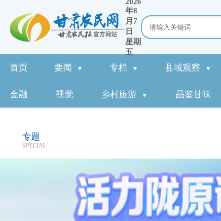
2026
年8
月7
日
星期
五
首页
要闻
专栏
县域观察
▼
▼
▼
金融
视觉
乡村旅游
品鉴甘味
▼
专题
SPECIAL