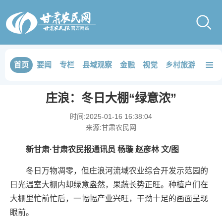
≡
首页
要闻
专栏
县域观察
金融
视觉
乡村旅游
品鉴
庄浪：冬日大棚“绿意浓”
时间:
2025-01-16 16:38:04
来源:
甘肃农民网
新甘肃·甘肃农民报通讯员 杨璇 赵彦林 文/图
冬日万物凋零，但庄浪河流域农业综合开发示范园的
日光温室大棚内却绿意盎然，果蔬长势正旺。种植户们在
大棚里忙前忙后，一幅幅产业兴旺，干劲十足的画面呈现
眼前。