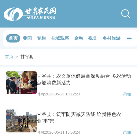
≡
首页
要闻
专栏
县域观察
金融
视觉
乡村旅游
品鉴
首页
甘谷县
>
甘谷县：农文旅体健展商深度融合 多彩活动
点燃消费新活力
时间:2026-05-26 10:12:23
[详细]
甘谷县：筑牢防灾减灾防线 绘就特色农
业“丰”景
时间:2026-05-11 15:53:24
[详细]