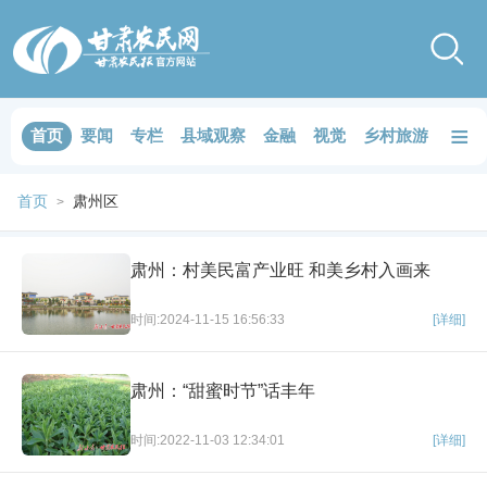
≡
首页
要闻
专栏
县域观察
金融
视觉
乡村旅游
品鉴
首页
肃州区
>
肃州：村美民富产业旺 和美乡村入画来
时间:2024-11-15 16:56:33
[详细]
肃州：“甜蜜时节”话丰年
时间:2022-11-03 12:34:01
[详细]