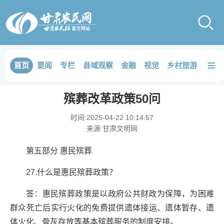
≡
首页
要闻
专栏
县域观察
金融
视觉
乡村旅游
品鉴
殡葬改革政策50问
时间:
2025-04-22 10:14:57
来源:
甘肃文明网
第五部分 惠民殡葬
27.什么是惠民殡葬政策？
答：惠民殡葬政策是以政府公共财政为保障，为困难
群众死亡后实行火化的免费提供遗体接运、遗体暂存、遗
体火化、骨灰存放等基本殡葬服务的制度安排。