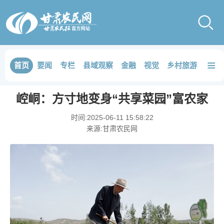
≡
首页
要闻
专栏
县域观察
金融
视觉
乡村旅游
品鉴
崆峒：方寸地变身“共享菜园”富农家
时间:
2025-06-11 15:58:22
来源:
甘肃农民网