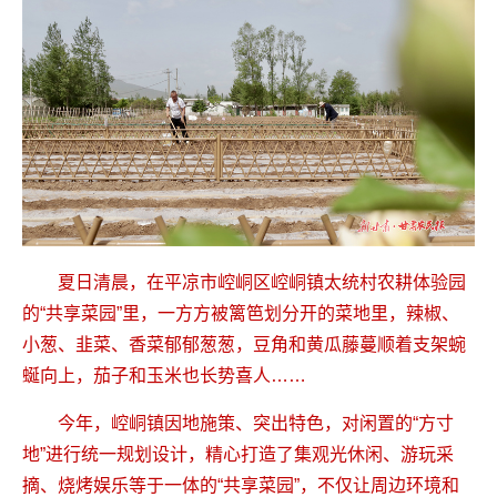
夏日清晨，在平凉市崆峒区崆峒镇太统村农耕体验园
的“共享菜园”里，一方方被篱笆划分开的菜地里，辣椒、
小葱、韭菜、香菜郁郁葱葱，豆角和黄瓜藤蔓顺着支架蜿
蜒向上，茄子和玉米也长势喜人……
今年，崆峒镇因地施策、突出特色，对闲置的“方寸
地”进行统一规划设计，精心打造了集观光休闲、游玩采
摘、烧烤娱乐等于一体的“共享菜园”，不仅让周边环境和