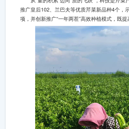
从“量的积累”迈向“质的飞跃”，科技是芹
推广皇后102、兰巴夫等优质芹菜新品种4个
项，并创新推广“一年两茬”高效种植模式，既