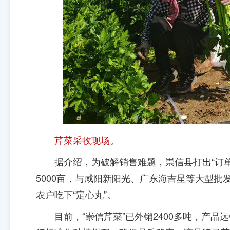
芹菜采收现场。
据介绍，为破解销售难题，崇信县打出“订单
5000亩，与咸阳新阳光、广东海吉星等大型批
农户吃下“定心丸”。
目前，“崇信芹菜”已外销2400多吨，产