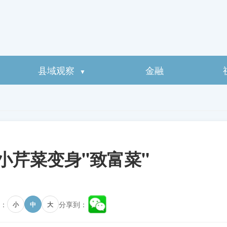
县域观察
金融
▼
小芹菜变身"致富菜"
：
分享到：
小
中
大