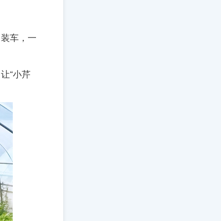
、装车，一
让“小芹