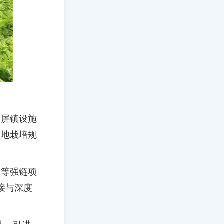
锦屏镇设施
露地栽培规
工等强链项
接与深度