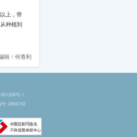
元以上，带
条从种植到
编辑：何香利
001208号-1
 2806153