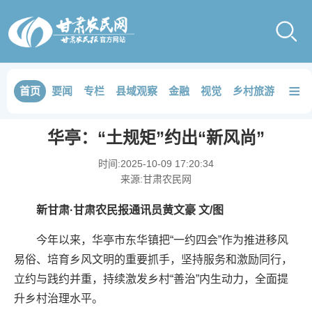
≡
首页
要闻
专栏
县域观察
金融
视觉
乡村旅游
品鉴
华亭：“土规矩”约出“新风尚”
时间:
2025-10-09 17:20:34
来源:
甘肃农民网
新甘肃·甘肃农民报通讯员黄文豪 文/图
今年以来，华亭市东华镇把“一约四会”作为推进移风
易俗、培育乡风文明的重要抓手，坚持服务和激励同行，
立约与践约并重，持续激发乡村“善治”内生动力，全面提
升乡村治理水平。