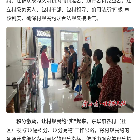
约，让群众成为文明新风的制定者、践行者和受益者。建
立村级负责人、包村干部、包村领导、镇司法所“四级”审
核制度，确保村规民约既合法规又接地气。
积分激励，让村规民约“实”起来。
东华镇各村（社
区）按照“以德积分、以分易物”工作思路，将村规民约的
各项要求细化为可量化的积分指标，依托巾帼家美积分超