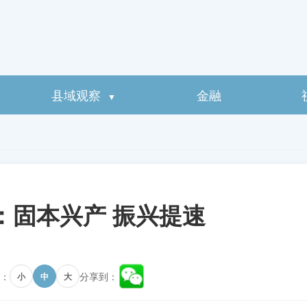
县域观察
金融
▼
：固本兴产 振兴提速
：
分享到：
小
中
大