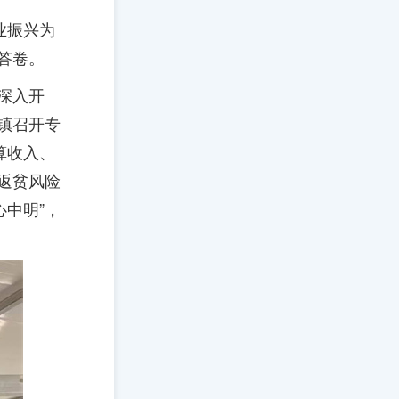
业振兴为
答卷。
深入开
镇召开专
算收入、
返贫风险
心中明”，