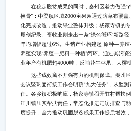
在稳定脱贫成果的同时，秦州区着力做强“
换骨”：中梁镇区域2000亩果园通过防草布覆
化完成改造，推动果业整体升级；杨家寺镇的冬油
屡创纪录。畜牧业则走出一条“绿色循环”新路径：
年均增幅超过6%。生猪产业构建起“原种—养殖
养殖实现“养殖—肥料—种植”闭环。通过粪污
业年产有机肥超4000吨，反哺花牛苹果、大
这些成效离不开强有力的机制保障。秦州区
会议暨巩固衔接工作会明确“九大任务”，从监
任。各乡镇积极响应，杨家寺镇召开驻村帮扶例
汪川镇压实帮扶责任，常态化推进走访排查与动
度提升，全力推动巩固脱贫成果工作提质增效，