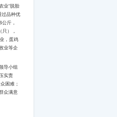
农业“脱胎
通过品种优
6公斤，
（只），
产业，蛋鸡
牧业等企
领导小组
压实责
群众困难；
群众满意