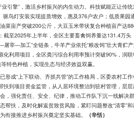
产业引擎”，激活乡村振兴的内生动力。科技赋能正让传统
盖、驱鸟灯安装实现提质增效，惠及376户农户；低质果园
菜亩产突破200公斤，大豆玉米带状复合种植亩产达88
截至2025年上半年，全区主要畜禽饲养量达131.4万头
—屠宰—加工”全链条，牛羊产业依托“粮改饲”壮大青贮
资源化利用项目，全区粪污综合利用率预计突破90%，润联
樱桃等特色种植，实现生态与经济效益双赢。
已形成“上下联动、齐抓共管”的工作格局，区委农村工作
测帮扶到项目资金监管，从人居环境整治到驻村管理，层层
会，强化责任、安全、纪律，推动工作队下沉一线解决
态帮扶，及时化解返贫致贫风险，紧盯问题整改“清零”和
为衔接推进乡村振兴奠定坚实基础。
（辛恬）