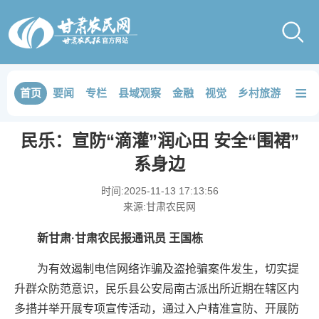
≡
首页
要闻
专栏
县域观察
金融
视觉
乡村旅游
品鉴
民乐：宣防“滴灌”润心田 安全“围裙”
系身边
时间:
2025-11-13 17:13:56
来源:
甘肃农民网
新甘肃·甘肃农民报通讯员 王国栋
为有效遏制电信网络诈骗及盗抢骗案件发生，切实提
升群众防范意识，民乐县公安局南古派出所近期在辖区内
多措并举开展专项宣传活动，通过入户精准宣防、开展防