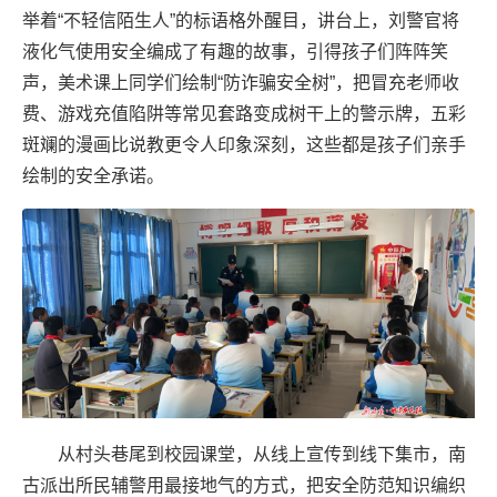
举着“不轻信陌生人”的标语格外醒目，讲台上，刘警官将
液化气使用安全编成了有趣的故事，引得孩子们阵阵笑
声，美术课上同学们绘制“防诈骗安全树”，把冒充老师收
费、游戏充值陷阱等常见套路变成树干上的警示牌，五彩
斑斓的漫画比说教更令人印象深刻，这些都是孩子们亲手
绘制的安全承诺。
从村头巷尾到校园课堂，从线上宣传到线下集市，南
古派出所民辅警用最接地气的方式，把安全防范知识编织