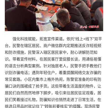
强化科技赋能，拓宽宣传渠道。依托“线上+线下”双平
台，民警在辖区居民、商户微信群内定期推送反诈短视频
和防诈措施，民警深入辖区居民家中，耐心讲解防范知
识。带着宣传材料，在居民客厅里促膝长谈，用通俗易懂
的语言分析典型案例。针对独居老人，民警手把手教他们
识别诈骗电话；遇到年轻住户，着重提醒网络交友诈骗的
常见套路。小区内集市上格外热闹，陈警官准备的印有防
骗口诀的围裙成了抢手货。这些带着生活温度的物件，让
居民们自然而然地停下脚步，吸引来往居民驻足观看，居
民们笑着接过礼物，防骗知识也悄然走进了日常生活，在
挑选日用品时就记住了“转账前要核实”的提醒。现场民警