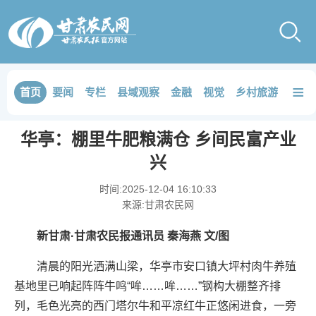
≡
首页
要闻
专栏
县域观察
金融
视觉
乡村旅游
品鉴
华亭：棚里牛肥粮满仓 乡间民富产业
兴
时间:
2025-12-04 16:10:33
来源:
甘肃农民网
新甘肃·甘肃农民报通讯员 秦海燕 文/图
清晨的阳光洒满山梁，华亭市安口镇大坪村肉牛养殖
基地里已响起阵阵牛鸣“哞……哞……”钢构大棚整齐排
列，毛色光亮的西门塔尔牛和平凉红牛正悠闲进食，一旁