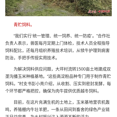
青贮饲料。
“我们实行‘统一管理、统一饲养、统一防疫’。”合作社
负责人表示，兽医每月定期上门体检，技术人员全程指导
饲料配比，还每月组织养殖技术培训，从犊牛护理到病害
防治，手把手传授实用技术。
为解决饲料供应问题，大坪村流转1500亩土地建成双
垄沟播玉米种植基地。“这些高淀粉品种专门用于制作青贮
饲料。”村支书彭小亮介绍，从收割、压实到密封发酵，每
个环节都严格把控，确保为肉牛提供优质越冬饲料。
目前，在这片充满生机的土地上，玉米基地里农机轰
鸣，养殖棚内牛壮羊肥，一条从田间到畜舍的绿色产业链
正日益完善，为乡村振兴注入源源不断的活力。