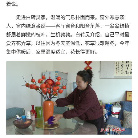
着说。
走进白转灵家，温暖的气息扑面而来。窗外寒意袭
人，窗内绿意盎然——客厅窗台和阳台角落，一盆盆绿植
舒展着鲜嫩的枝叶，生机勃勃。白转灵介绍，自己平时最
爱养花弄草，以往因为冬天室温低，花草很难越冬，今年
集中供暖后，家里温度适宜，花长得更好。