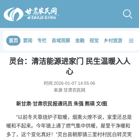
≡
首页
要闻
专栏
县域观察
金融
视觉
乡村旅游
品鉴
灵台：清洁能源进家门 民生温暖入人
心
时间:
2026-01-07 14:55:06
来源:
甘肃农民网
新甘肃·甘肃农民报通讯员 朱强 熊瑛 文/图
“以前冬天靠烧炉子取暖，烟熏火燎不说，家里还总是
暖和不起来。今年镇上通了燃气集中供暖，屋里干净暖和
多了，这个变化真好！”灵台县朝那镇三里村村民白转灵笑