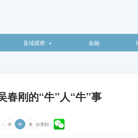
县域观察
金融
▼
吴春刚的“牛”人“牛”事
：
分享到：
小
中
大