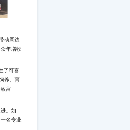
带动周边
群众年增收
生了可喜
饲养、育
收致富
跟进。如
为一名专业