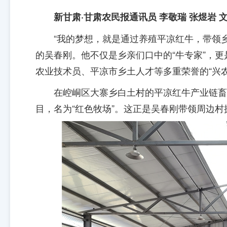
新甘肃·甘肃农民报通讯员 李敬瑞 张煜岩 文
“我的梦想，就是通过养殖平凉红牛，带领
的吴春刚。他不仅是乡亲们口中的“牛专家”，更
农业技术员、平凉市乡土人才等多重荣誉的“兴农
在崆峒区大寨乡白土村的平凉红牛产业链畜
目，名为“红色牧场”。这正是吴春刚带领周边