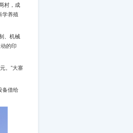
两村，成
科学养殖
制、机械
生动的印
元。”大寨
设备借给