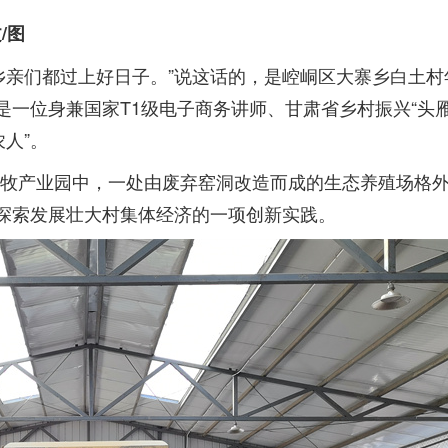
/图
乡亲们都过上好日子。”说这话的，是崆峒区大寨乡白土村
是一位身兼国家T1级电子商务讲师、甘肃省乡村振兴“头雁
人”。
牧产业园中，一处由废弃窑洞改造而成的生态养殖场格
村探索发展壮大村集体经济的一项创新实践。