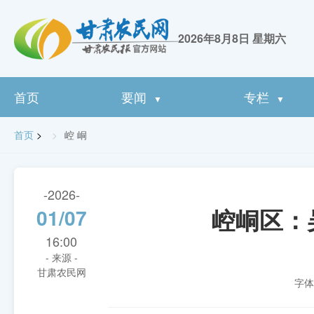
2026年8月8日 星期六
首页
要闻
专栏
▼
▼
首页
>
崆 峒
-2026-
崆峒区：
01/07
16:00
- 来源 -
甘肃农民网
字体