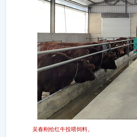
吴春刚给红牛投喂饲料。