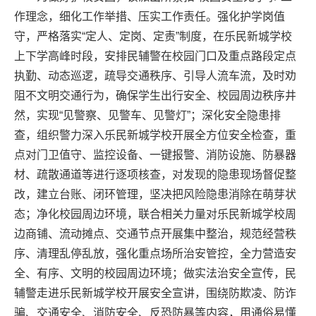
作理念，细化工作举措、压实工作责任。强化护学岗值
守，严格落实“定人、定岗、定责”制度，在乐民新城学校
上下学高峰时段，安排民辅警在校园门口及重点路段定点
执勤、动态巡逻，疏导交通秩序、引导人流车流，及时劝
阻不文明交通行为，确保学生出行安全、校园周边秩序井
然，实现“见警察、见警车、见警灯”；深化安全隐患排
查，组织警力深入乐民新城学校开展全方位安全检查，重
点对门卫值守、监控设备、一键报警、消防设施、防暴器
材、疏散通道等进行逐项核查，对发现的隐患现场督促整
改，建立台账、闭环管理，坚决把风险隐患消除在萌芽状
态；净化校园周边环境，联合相关力量对乐民新城学校周
边商铺、流动摊点、交通节点开展集中整治，规范经营秩
序、清理乱停乱放，强化重点场所治安管控，全力营造安
全、有序、文明的校园周边环境；做实法治安全宣传，民
辅警走进乐民新城学校开展安全宣讲，围绕防欺凌、防诈
骗、交通安全、消防安全、反恐防暴等内容，用通俗易懂