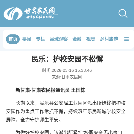
≡
首页
要闻
专栏
县域观察
金融
视觉
乡村旅游
品鉴
民乐：护校安园不松懈
时间:
2026-03-16 15:33:46
来源:
甘肃农民网
新甘肃·甘肃农民报通讯员 王国栋
长期以来，民乐县公安局工业园区派出所始终把护校
安园作为重点工作常抓不懈，持续筑牢乐民新城学校安全
屏障，全力守护师生平安。
为做好护校安园，该派出所紧扣“校园安全无小事”工