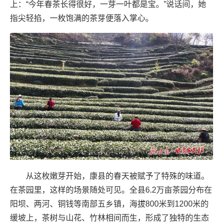
上：“今年春茶长得很好，一芽一叶都是宝。”说话间，她
指尖轻掐，一枚饱满的茶芽便落入掌心。
从这枚嫩芽开始，康县的春天被赋予了特殊的味道。
在茶园里，这样的场景随处可见。全县6.2万亩茶园分布在
阳坝、两河、铜钱等南部五乡镇，海拔800米到1200米的
缓坡上，茶树与山花、竹林相间而生，形成了独特的生态