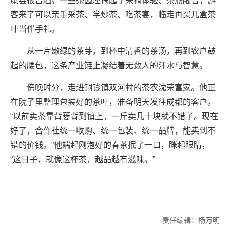
康县很普遍。一些茶园还搞起了采摘体验、茶旅融合，游
客来了可以亲手采茶、学炒茶、吃茶宴，临走再买几盒茶
叶当伴手礼。
从一片嫩绿的茶芽，到杯中清香的茶汤，再到农户鼓
起的腰包，这条产业链上凝结着无数人的汗水与智慧。
傍晚时分，走进铜钱镇双河村的茶农沈荣富家。他正
在院子里整理包装好的茶叶，准备明天发往成都的客户。
“以前卖茶靠背篓背到镇上，一斤卖几十块就不错了。现在
好了，合作社统一收购、统一包装、统一品牌，能卖到不
错的价钱。”他端起刚泡好的春茶抿了一口，眯起眼睛，
“这日子，就像这杯茶，越品越有滋味。”
责任编辑：杨万明