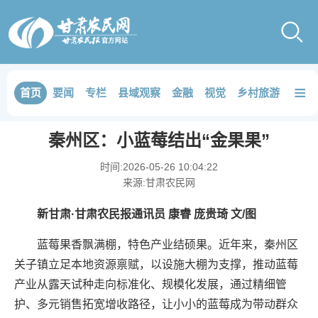
≡
首页
要闻
专栏
县域观察
金融
视觉
乡村旅游
品鉴
秦州区：小蓝莓结出“金果果”
时间:
2026-05-26 10:04:22
来源:
甘肃农民网
新甘肃·甘肃农民报通讯员 康睿 庞贵琦 文/图
蓝莓果香飘满棚，特色产业结硕果。近年来，秦州区
关子镇立足本地资源禀赋，以设施大棚为支撑，推动蓝莓
产业从露天试种走向标准化、规模化发展，通过精细管
护、多元销售拓宽增收路径，让小小的蓝莓成为带动群众