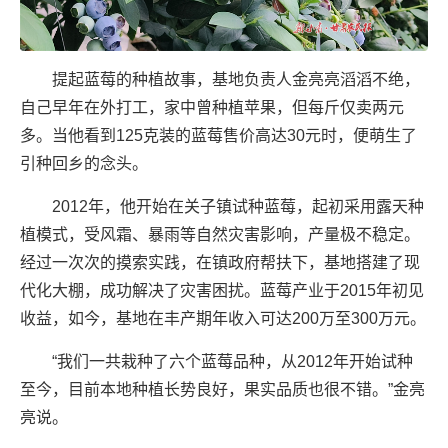
提起蓝莓的种植故事，基地负责人金亮亮滔滔不绝，
自己早年在外打工，家中曾种植苹果，但每斤仅卖两元
多。当他看到125克装的蓝莓售价高达30元时，便萌生了
引种回乡的念头。
2012年，他开始在关子镇试种蓝莓，起初采用露天种
植模式，受风霜、暴雨等自然灾害影响，产量极不稳定。
经过一次次的摸索实践，在镇政府帮扶下，基地搭建了现
代化大棚，成功解决了灾害困扰。蓝莓产业于2015年初见
收益，如今，基地在丰产期年收入可达200万至300万元。
“我们一共栽种了六个蓝莓品种，从2012年开始试种
至今，目前本地种植长势良好，果实品质也很不错。”金亮
亮说。