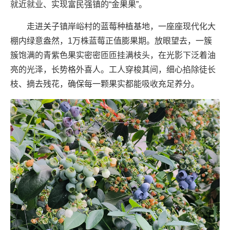
就近就业、实现富民强镇的“金果果”。
走进关子镇岸峪村的蓝莓种植基地，一座座现代化大
棚内绿意盎然，1万株蓝莓正值膨果期。放眼望去，一簇
簇饱满的青紫色果实密密匝匝挂满枝头，在光影下泛着油
亮的光泽，长势格外喜人。工人穿梭其间，细心掐除徒长
枝、摘去残花，确保每一颗果实都能吸收充足养分。