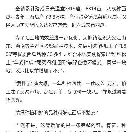
全镇累计建成日光温室3815座、8814亩，八成种西
瓜。去年，西瓜产了8.6万吨，产值占全镇瓜菜近八成。农
民人均可支配收入达2.77万元，近六成来自西瓜。
为了让土地的效益进一步优化，大柳镇组织大家赴山
东、海南等主产区考察品种技术，先后引进“西瓜王子”“L6
00”等优质西瓜品种 30 多个，结合本地实践探索出“秸秆松
土”“羊粪种瓜”“尾菜闷棚还田”等绿色循环模式，同样一块
地，收入比以前增加了不少。
“我种了5座大棚，一年种植四茬，一茬收入1万元。镇
上建了交易市场，都是订单，保底价一块八。”郑永斌掰着
指头算。
精细种植和好的品种就能让西瓜不愁卖？
当然不是，这背后靠的是一条完整的链。育苗、种