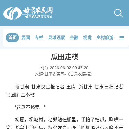
≡
首页
要闻
专栏
县域观察
金融
视觉
乡村旅游
品鉴
瓜田走棋
时间:
2026-06-02 09:47:20
来源:
甘肃农民网-《甘肃农民报》
新甘肃·甘肃农民报记者 王倩
新甘肃·甘肃日报记者
马国顺 金奉乾
“这瓜不愁卖。”
初夏，桥坡村，老郑站在棚里，手拍了拍瓜，咧嘴一
笑。藤蔓上的西瓜，绿得发亮。身后的棚膜晃得人睁不开