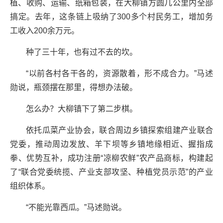
植、收购、运输、纸箱包装，在大柳镇方圆几公里内全部
搞定。去年，这条链上吸纳了300多个村民务工，增加务
工收入200余万元。
种了三十年，也有过不去的坎。
“以前各村各干各的，资源散着，形不成合力。”马述
勋说，瓶颈摆在那里，得想办法破。
怎么办？大柳镇下了第二步棋。
依托瓜菜产业协会，联合周边乡镇探索组建产业联合
党委，推动周边发放、羊下坝等乡镇地缘相近、握指成
拳、优势互补，成功注册“凉柳农鲜”农产品商标，构建起
了“联合党委统揽、产业支部攻坚、种植党员示范”的产业
组织体系。
“不能光靠西瓜。”马述勋说。