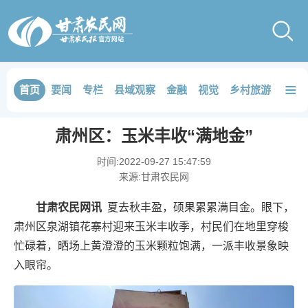
≡
首页
要闻
专栏
县域观察
金融
视觉
乡村旅游
品鉴
肃州区：玉米丰收“满地金”
时间:
2022-09-27 15:47:59
来源:
甘肃农民网
甘肃农民网讯
夏去秋丰盈，硕果累累满目金。眼下，
肃州区泉湖镇花寨村迎来玉米丰收季，村民们在地里穿梭
忙碌着，晒场上黄澄澄的玉米颗粒饱满，一派丰收景象映
入眼帘。