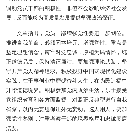
调动党员干部的积极性；非但不会影响经济社会发
展，反而能够为高质量发展提供坚强政治保证。
文章指出，党员干部增强党性要进一步到位。
推进自我革命，必须固本培元、增强党性。重点是
坚定理想信念，铸牢对党忠诚，厚植为民情怀，纯
正道德品质，保持清正廉洁。要加强理论武装，坚
守共产党人精神追求。积极投身中国式现代化建设
实践，在干事创业中磨砺奋斗人生，在为民造福中
升华道德境界。积极参加党内政治生活，乐于接受
党组织教育和各方面监督。对照正反典型进行自我
省察，以内无妄思保证外无妄动。选人用人，要加
强党性鉴别，注重考察干部的境界格局和忠诚度廉
洁度。