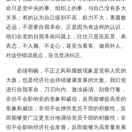
命只是党中央的事、组织上的事，与自己没有多大
关系；有的认为自己级别不高、权力不大，离腐败
还远，不需要自我革命。正是因为有这样的认识，
他们在党的自我革命问题上，往往只是应应景、表
表态，不入脑、不走心，甚至当看客、做局外人。
对这些错误观点，应当坚决纠正。
必须明确，不正之风和腐败现象是党和人民的
大敌，也是经济社会持续健康发展的大敌。我们党
进行自我革命，刀刃向内、激浊扬清、刮骨疗毒，
非但不会影响党的形象和威信，反而能够提高党的
形象和威信；非但不会挫伤党员干部的积极性，反
而能够更广泛更充分地调动党员干部的积极性；非
但不会影响经济社会发展，反而能够为高质量发展