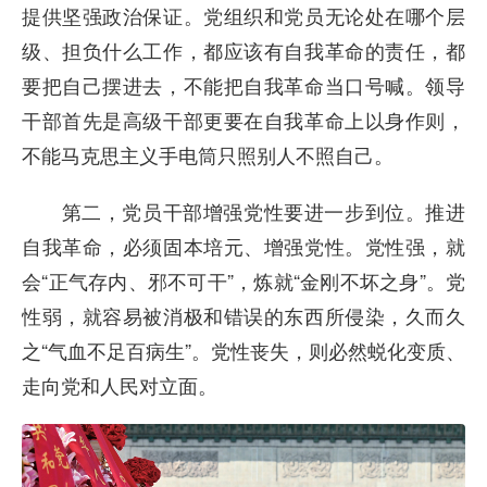
提供坚强政治保证。党组织和党员无论处在哪个层
级、担负什么工作，都应该有自我革命的责任，都
要把自己摆进去，不能把自我革命当口号喊。领导
干部首先是高级干部更要在自我革命上以身作则，
不能马克思主义手电筒只照别人不照自己。
第二，党员干部增强党性要进一步到位。推进
自我革命，必须固本培元、增强党性。党性强，就
会“正气存内、邪不可干”，炼就“金刚不坏之身”。党
性弱，就容易被消极和错误的东西所侵染，久而久
之“气血不足百病生”。党性丧失，则必然蜕化变质、
走向党和人民对立面。