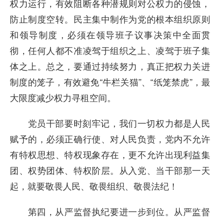
权力运行，有效阻断各种潜规则对公权力的侵蚀，
防止制度空转。民主集中制作为党的根本组织原则
和领导制度，必须在领导班子议事决策中全面贯
彻，任何人都不准凌驾于组织之上、凌驾于班子集
体之上。总之，要通过持续努力，真正把权力关进
制度的笼子，有效避免“牛栏关猫”、“纸笼禁虎”，最
大限度减少权力寻租空间。
党员干部要时刻牢记，我们一切权力都是人民
赋予的，必须正确行使、对人民负责，党内不允许
有特权思想、特权现象存在，更不允许出现利益集
团、权势团体、特权阶层。从入党、当干部那一天
起，就要敬畏人民、敬畏组织、敬畏法纪！
第四，从严监督执纪要进一步到位。从严监督