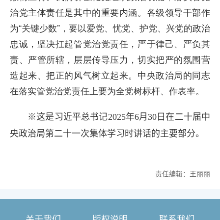
治党主体责任是其中的重要内涵。各级领导干部作
为“关键少数”，要以爱党、忧党、护党、兴党的政治
忠诚，坚决扛起管党治党责任，严于律己、严负其
责、严管所辖，层层传导压力，切实把严的氛围营
造起来、把正的风气树立起来。中央政治局的同志
在落实管党治党责任上要为全党树标杆、作表率。
※这是习近平总书记2025年6月30日在二十届中
央政治局第二十一次集体学习时讲话的主要部分。
责任编辑：王丽丽
关于我们
版权说明
联系我们