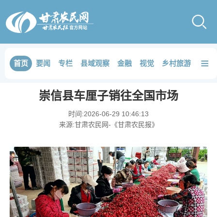
≡
首页
要闻
专栏
县域观察
金融
视觉
乡村旅游
品鉴
崇信县车厘子销往全国市场
时间:
2026-06-29 10:46:13
来源:
甘肃农民网-《甘肃农民报》