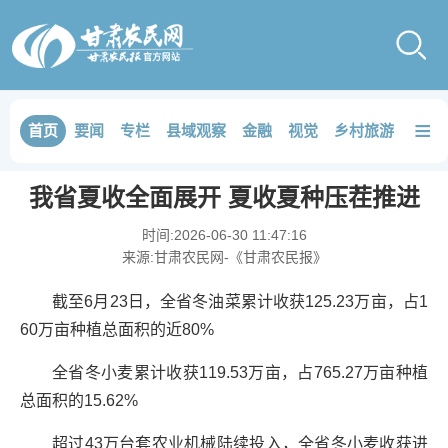
≡
首页
要闻
专栏
县域观察
金融
视觉
乡村旅游
品鉴
我省夏收全面展开 夏收夏种压茬推进
时间:
2026-06-30 11:47:16
来源:
甘肃农民网-《甘肃农民报》
截至6月23日，全省冬油菜累计收获125.23万亩，占1
60万亩种植总面积的近80%
全省冬小麦累计收获119.53万亩，占765.27万亩种植
总面积的15.62%
超过43万台套农业机械陆续投入，全省冬小麦收获进