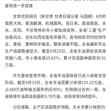
度将进一步提速
甘肃农民网讯（新甘肃·甘肃日报记者 马国顺）6月的
陇原大地，麦浪翻涌，机械轰鸣。连日来，我省陇南、天
水、庆阳、平凉等地的冬小麦陆续成熟，全省“三夏”生产
自南向北、自东向西全面有序展开。各地抢抓农时加快作
业，夏收、夏种同步推进，整体进展平稳。全省最新农业
生产调度数据显示，截至6月23日，全省冬油菜收获进度
突破八成，冬小麦收获15.62%，累计完成复种面积36.51
万亩。
作为夏收首茬作物，全省冬油菜收获已进入收尾攻坚
阶段。截至6月23日，全省冬油菜累计收获125.23万亩，
占160万亩种植总面积的近80%；在刚刚过去的一周，全
省新增冬油菜收获面积3.79万亩，收获效率持续提升。
分区域看，主产区进度稳步领跑。天水市累计收获55.