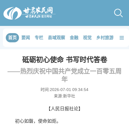
≡
首页
要闻
专栏
县域观察
金融
视觉
乡村旅游
品鉴
砥砺初心使命 书写时代答卷
——热烈庆祝中国共产党成立一百零五周
年
时间:
2026-07-01 09:34:54
来源:
新华社
【人民日报社论】
初心如磐，使命如炬。