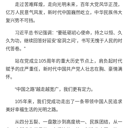
走过苦难辉煌，走向光明未来，百年大党风华正茂，
亿万人民意气风发，新时代中国巍然屹立，中华民族伟大
复兴势不可挡。
习近平总书记强调：“要砥砺初心使命，持之以恒、久
久为功，继续回答好延安‘窑洞之问’，书写无愧于人民的时
代答卷。”
站在党成立105周年的重大历史节点上，肩负起时代
赋予的庄严重任，新时代中国共产党人壮志在胸、豪情满
怀。
“中国之路”越走越宽广，我们更有定力。
105年来，我们党成功走出了一条带领中国人民追求
美好幸福生活的光明之路。
从四分五裂、一盘散沙到高度统一、民族团结，从一