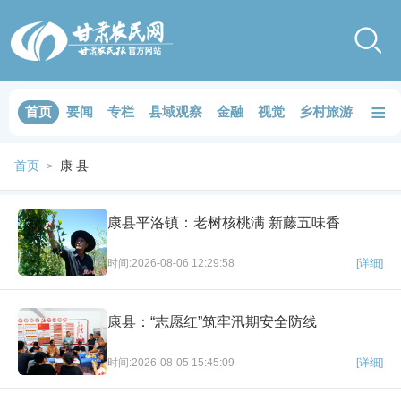
≡
首页
要闻
专栏
县域观察
金融
视觉
乡村旅游
品鉴
首页
康 县
>
康县平洛镇：老树核桃满 新藤五味香
时间:2026-08-06 12:29:58
[详细]
康县：“志愿红”筑牢汛期安全防线
时间:2026-08-05 15:45:09
[详细]