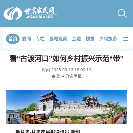
≡
首页
要闻
专栏
县域观察
金融
视觉
乡村旅游
品鉴
看“古渡河口”如何乡村振兴示范“带”
时间:
2025-03-13 16:00:10
来源:
甘肃农民报
新甘肃·甘肃农民报通讯员 郭炯