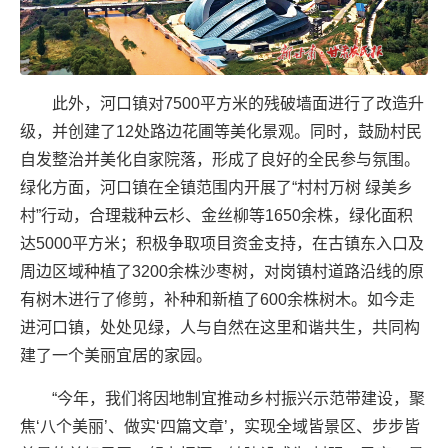
此外，河口镇对7500平方米的残破墙面进行了改造升
级，并创建了12处路边花圃等美化景观。同时，鼓励村民
自发整治并美化自家院落，形成了良好的全民参与氛围。
绿化方面，河口镇在全镇范围内开展了“村村万树 绿美乡
村”行动，合理栽种云杉、金丝柳等1650余株，绿化面积
达5000平方米；积极争取项目资金支持，在古镇东入口及
周边区域种植了3200余株沙枣树，对岗镇村道路沿线的原
有树木进行了修剪，补种和新植了600余株树木。如今走
进河口镇，处处见绿，人与自然在这里和谐共生，共同构
建了一个美丽宜居的家园。
“今年，我们将因地制宜推动乡村振兴示范带建设，聚
焦‘八个美丽’、做实‘四篇文章’，实现全域皆景区、步步皆