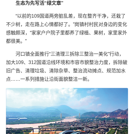
生态为先写活“绿文章”
“以前的109国道两旁脏乱差，现在整齐干净，还栽了
不少树，走在路上心情都好了。”岗镇村村民对身边的变化
感触颇深，“家家户户院子里都养了绿植、果树，家里家外
都很美。”
河口镇全面推行“三清理三拆除三整治一美化”行动，
加大109、312国道沿线环境和市容市貌整治力度，拆除破
旧广告、清理垃圾、清除杂草、整治流动摊点、规范加水
点……一系列措施让沿街面貌整洁一新。