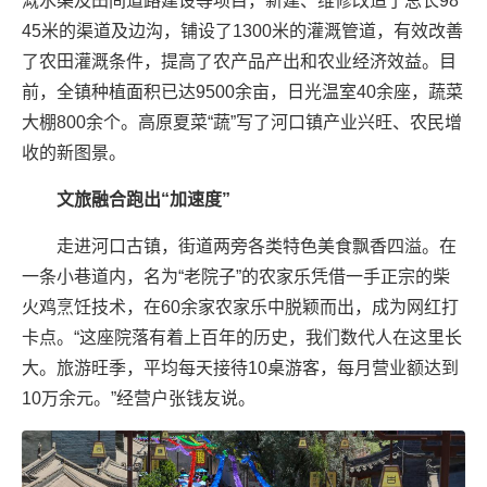
溉水渠及田间道路建设等项目，新建、维修改造了总长98
45米的渠道及边沟，铺设了1300米的灌溉管道，有效改善
了农田灌溉条件，提高了农产品产出和农业经济效益。目
前，全镇种植面积已达9500余亩，日光温室40余座，蔬菜
大棚800余个。高原夏菜“蔬”写了河口镇产业兴旺、农民增
收的新图景。
文旅融合跑出“加速度”
走进河口古镇，街道两旁各类特色美食飘香四溢。在
一条小巷道内，名为“老院子”的农家乐凭借一手正宗的柴
火鸡烹饪技术，在60余家农家乐中脱颖而出，成为网红打
卡点。“这座院落有着上百年的历史，我们数代人在这里长
大。旅游旺季，平均每天接待10桌游客，每月营业额达到
10万余元。”经营户张钱友说。