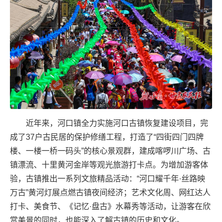
近年来，河口镇全力实施河口古镇恢复建设项目，完
成了37户古民居的保护修缮工程，打造了“四街四门四牌
楼、一楼一桥一码头”的核心景观群，建成喀啰川广场、古
镇漂流、十里黄河金岸等观光旅游打卡点。为增加游客体
验，古镇推出一系列文旅精品活动：“河口耀千年·丝路映
万古”黄河灯展点燃古镇夜间经济；艺术文化周、网红达人
打卡、美食节、《记忆·盘古》水幕秀等活动，让游客在欣
赏美景的同时，也能深入了解古镇的历史和文化。